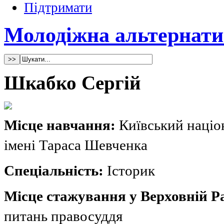
Підтримати
Молодіжна альтернати
Шкабко Сергій
Мiсце навчання:
Київський націо
імені Тараса Шевченка
Спеціальність:
Історик
Мiсце стажування у Верховнiй Ра
питань правосуддя