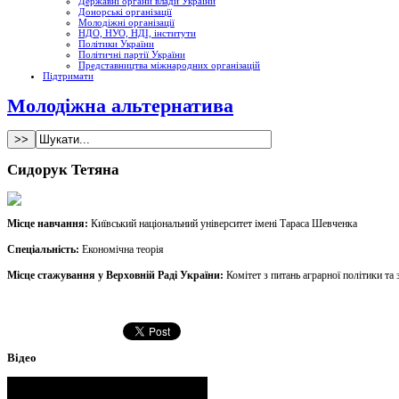
Державні органи влади України
Донорські організації
Молодіжні організації
НДО, НУО, НДІ, інститути
Політики України
Політичні партії України
Представництва міжнародних організацій
Підтримати
Молодіжна альтернатива
Сидорук Тетяна
Мiсце навчання:
Київський національний університет імені Тараса Шевченка
Спеціальність:
Економічна теорія
Мiсце стажування у Верховнiй Радi України:
Комітет з питань аграрної політики та
Відео