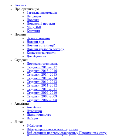
Головна
Про організацію
Загальна інформація
Партнери
Проекти
Попередні проекти
Ми у ЗМІ
Контакти
Новини
Останні новини
Новини дня
Новини організації
Новини третього сектору
Конкурси та гранти
Дослідження
Студенти
Програми стажувань
Студенти 2016-2017
Студенти 2015-2016
Студенти 2014-2015
Студенти 2013-2014
Студенти 2012-2013
Студенти 2011-2012
Студенти 2010-2011
Студенти 2009-2010
Студенти 2008-2009
Студенти 2007-2008
Аналітика
Аналітика
Публікації
Підприємництво
Вибори
Лінки
Бібліотеки
Веб-ресурси з навчальних програм
Веб-сторінки програм стажувань у Парламентах світу