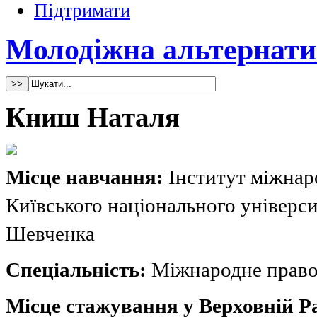
Підтримати
Молодіжна альтернати
Книш Наталя
Мiсце навчання:
Інститут міжнар
Київського національного універси
Шевченка
Спеціальність:
Міжнародне прав
Мiсце стажування у Верховнiй Ра