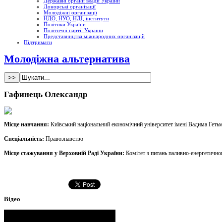
Державні органи влади України
Донорські організації
Молодіжні організації
НДО, НУО, НДІ, інститути
Політики України
Політичні партії України
Представництва міжнародних організацій
Підтримати
Молодіжна альтернатива
Гафинець Олександр
Мiсце навчання:
Київський національний економічний університет імені Вадима Геть
Спеціальність:
Правознавство
Мiсце стажування у Верховнiй Радi України:
Комітет з питань паливно-енергетичног
Відео