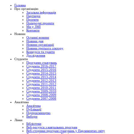
Головна
Про організацію
Загальна інформація
Партнери
Проекти
Попередні проекти
Ми у ЗМІ
Контакти
Новини
Останні новини
Новини дня
Новини організації
Новини третього сектору
Конкурси та гранти
Дослідження
Студенти
Програми стажувань
Студенти 2016-2017
Студенти 2015-2016
Студенти 2014-2015
Студенти 2013-2014
Студенти 2012-2013
Студенти 2011-2012
Студенти 2010-2011
Студенти 2009-2010
Студенти 2008-2009
Студенти 2007-2008
Аналітика
Аналітика
Публікації
Підприємництво
Вибори
Лінки
Бібліотеки
Веб-ресурси з навчальних програм
Веб-сторінки програм стажувань у Парламентах світу