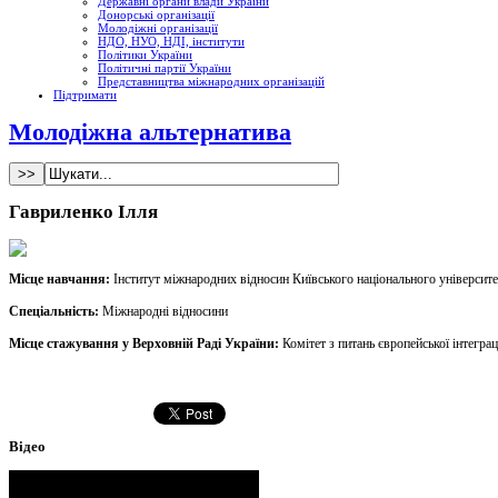
Державні органи влади України
Донорські організації
Молодіжні організації
НДО, НУО, НДІ, інститути
Політики України
Політичні партії України
Представництва міжнародних організацій
Підтримати
Молодіжна альтернатива
Гавриленко Ілля
Мiсце навчання:
Інститут міжнародних відносин Київського національного університ
Спеціальність:
Міжнародні відносини
Мiсце стажування у Верховнiй Радi України:
Комітет з питань європейської інтеграц
Відео