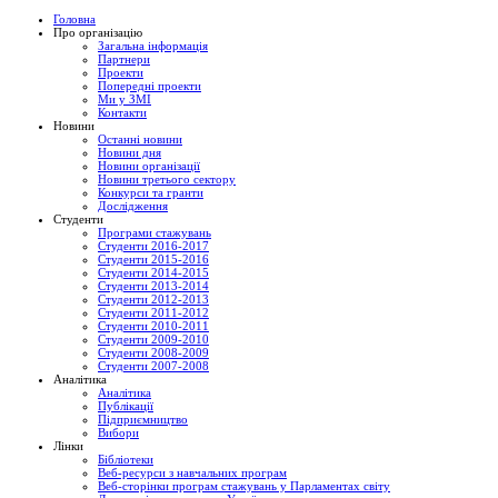
Головна
Про організацію
Загальна інформація
Партнери
Проекти
Попередні проекти
Ми у ЗМІ
Контакти
Новини
Останні новини
Новини дня
Новини організації
Новини третього сектору
Конкурси та гранти
Дослідження
Студенти
Програми стажувань
Студенти 2016-2017
Студенти 2015-2016
Студенти 2014-2015
Студенти 2013-2014
Студенти 2012-2013
Студенти 2011-2012
Студенти 2010-2011
Студенти 2009-2010
Студенти 2008-2009
Студенти 2007-2008
Аналітика
Аналітика
Публікації
Підприємництво
Вибори
Лінки
Бібліотеки
Веб-ресурси з навчальних програм
Веб-сторінки програм стажувань у Парламентах світу