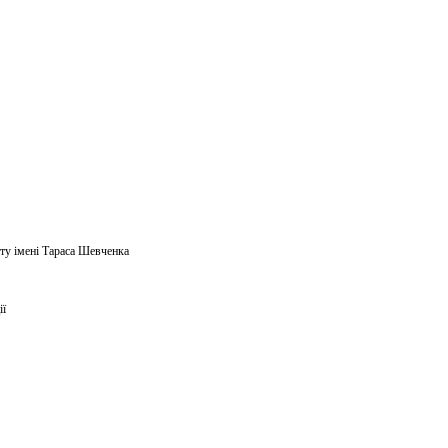
ету імені Тараса Шевченка
ії