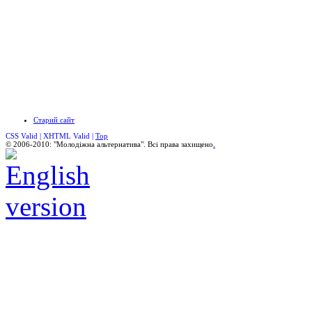
Старий сайт
CSS Valid |
XHTML Valid |
Top
© 2006-2010: "Молодіжна альтернатива". Всі права захищено
.