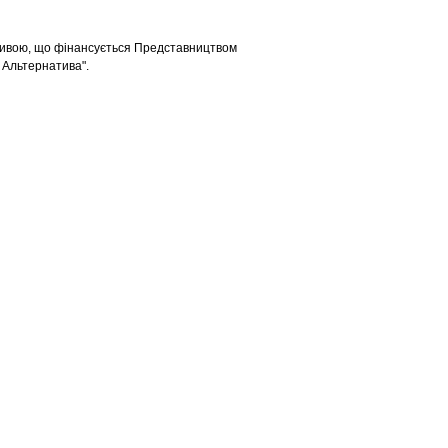
іативою, що фінансується Представництвом
 Альтернатива".