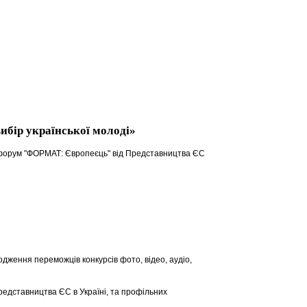
ибір української молоді»
й форум "ФОРМАТ: Європеєць" від Представництва ЄС
дження переможців конкурсів фото, відео, аудіо,
едставництва ЄС в Україні, та профільних