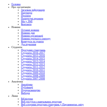
Головна
Про організацію
Загальна інформація
Партнери
Проекти
Попередні проекти
Ми у ЗМІ
Контакти
Новини
Останні новини
Новини дня
Новини організації
Новини третього сектору
Конкурси та гранти
Дослідження
Студенти
Програми стажувань
Студенти 2016-2017
Студенти 2015-2016
Студенти 2014-2015
Студенти 2013-2014
Студенти 2012-2013
Студенти 2011-2012
Студенти 2010-2011
Студенти 2009-2010
Студенти 2008-2009
Студенти 2007-2008
Аналітика
Аналітика
Публікації
Підприємництво
Вибори
Лінки
Бібліотеки
Веб-ресурси з навчальних програм
Веб-сторінки програм стажувань у Парламентах світу