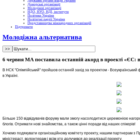
Державні органи влади України
Донорські організації
Молодіжні організації
НДО, НУО, НДІ, інститути
Політики України
Політичні партії України
Представництва міжнародних організацій
Підтримати
Молодіжна альтернатива
6 червня МА поставила останній акорд в проекті «ЄС: в
В НСК "Олімпійський" пройшов останній захід за проектом - Всеукраїнськи
в Україні.
Більше 150 відвідувачів форуму мали змогу насолодитися церемонією нагоро
блогів. Отримати нові знайомства, а також цінні поради від наших спікерів!
Хочемо подякувати організаційному комітету проекту, нашим партнерам з Пр
міністераст, волонтерам і всім хто долучився до реалізації проекту.