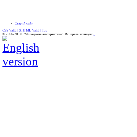
Старий сайт
CSS Valid |
XHTML Valid |
Top
© 2006-2010: "Молодіжна альтернатива". Всі права захищено
.