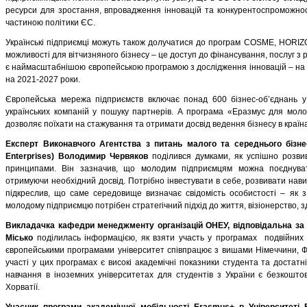
ресурси для зростання, впровадження інновацій та конкурентоспроможнос
частиною політики ЄС.
Українські підприємці можуть також долучатися до програм COSME, HORIZO
можливості для вітчизняного бізнесу – це доступ до фінансування, послуг з
є наймасштабнішою європейською програмою з дослідження інновацій – на ц
на 2021-2027 роки.
Європейська мережа підприємств включає понад 600 бізнес-об’єднань у 
українських компаній у пошуку партнерів. А програма «Еразмус для молод
дозволяє поїхати на стажування та отримати досвід ведення бізнесу в країн
Експерт Виконавчого Агентства з питань малого та середнього бізнес
Enterprises) Володимир Червяков
поділився думками, як успішно розви
принципами. Він зазначив, що молодим підприємцям можна поєднуват
отримуючи необхідний досвід. Потрібно інвестувати в себе, розвивати нави
підкреслив, що саме середовище визначає свідомість особистості – як з 
молодому підприємцю потрібен стратегічний підхід до життя, візіонерство, з
Викладачка кафедри менеджменту організацій ОНЕУ, відповідальна за 
Місько
поділилась інформацією, як взяти участь у програмах подвійних 
європейськими програмами університет співпрацює з вишами Німеччини, Фра
участі у цих програмах є високі академічні показники студента та достатн
навчання в іноземних університетах для студентів з України є безкошто
Хорватії.
Учасник програми академічної мобільності Erasmus+ в Університеті