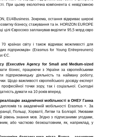
ті. При цьому екологічна компонента є невід’ємною
N, EU4Business. Зокрема, остання відкриває широкі
 розвитку бізнесу, стажування та ін. HORIZON EUROPE
і цілі Євросоюз запланував виділити 95,5 млрд євро
70 країнах світу і також відриває можливості для
их підприємців» (Erasmus for Young Entrepreuners)
ах ЄС.
у (Executive Agency for Small and Medium-sized
вати бізнес, працюючи з України за європейськими
и підприємницьку діяльність та найману роботу,
чки. Щодо важливості європейського досвіду експерт
професійної точки зору, так і соціальної. Сьогодні
датність думати на 10 років вперед.
реалізацію академічної мобільності в ОНЕУ Ганна
дипломів та академічній мобільності Erasmus +. За
нції, Польщі, Хорватії, Литви та Болгарії. Умовами
ій рівень знання мов. Згідно з підписаними угодами,
вним, або частково безкоштовним, як, наприклад, у
 Економіки болгарського міста Варна, засновник