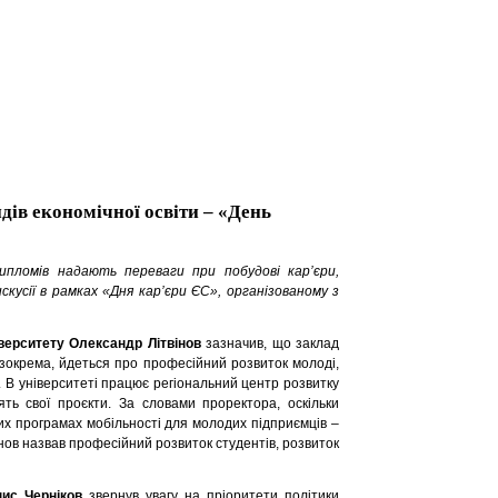
дів економічної освіти – «День
дипломів надають переваги при побудові кар’єри,
скусії в рамках «Дня кар’єри ЄС», організованому з
верситету Олександр Літвінов
зазначив, що заклад
 зокрема, йдеться про професійний розвиток молоді,
 В університеті працює регіональний центр розвитку
ть свої проєкти. За словами проректора, оскільки
их програмах мобільності для молодих підприємців –
нов назвав професійний розвиток студентів, розвиток
ис Черніков
звернув увагу на пріоритети політики