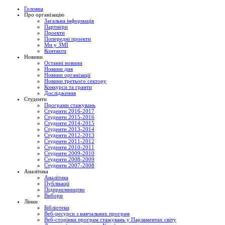
Головна
Про організацію
Загальна інформація
Партнери
Проекти
Попередні проекти
Ми у ЗМІ
Контакти
Новини
Останні новини
Новини дня
Новини організації
Новини третього сектору
Конкурси та гранти
Дослідження
Студенти
Програми стажувань
Студенти 2016-2017
Студенти 2015-2016
Студенти 2014-2015
Студенти 2013-2014
Студенти 2012-2013
Студенти 2011-2012
Студенти 2010-2011
Студенти 2009-2010
Студенти 2008-2009
Студенти 2007-2008
Аналітика
Аналітика
Публікації
Підприємництво
Вибори
Лінки
Бібліотеки
Веб-ресурси з навчальних програм
Веб-сторінки програм стажувань у Парламентах світу