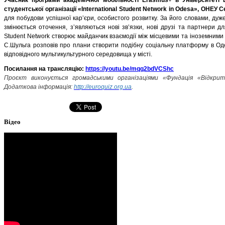
студентської організації «International Student Network in Odesa», ОНЕУ 
для побудови успішної кар’єри, особистого розвитку. За його словами, дуж
змінюється оточення, з’являються нові зв’язки, нові друзі та партнери 
Student Network створює майданчик взаємодії між місцевими та іноземними
С.Шульга розповів про плани створити подібну соціальну платформу в Одес
відповідного мультикультурного середовища у місті.
Посилання на трансляцію:
https://youtu.be/mqq2bdVCShc
Проєкт виконується громадськими організаціями «Фундація «Відкри
Додаткова інформація:
http://euroquiz.org.ua
.
Відео