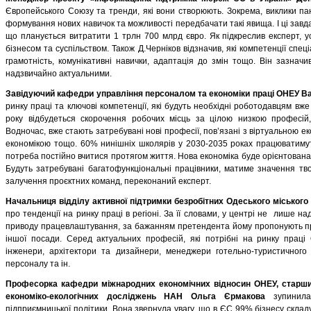
Європейського Союзу та тренди, які вони створюють. Зокрема, виклики пан
формування нових навичок та можливості передбачати такі явища. І ці завда
що планується витратити 1 трлн 700 млрд євро. Як підкреслив експерт, у
бізнесом та суспільством. Також Д.Черніков відзначив, які компетенції спец
грамотність, комунікативні навички, адаптація до змін тощо. Він зазнач
надзвичайно актуальними.
Завідуючий кафедри управління персоналом та економіки праці ОНЕУ В
ринку праці та ключові компетенції, які будуть необхідні роботодавцям вж
року відбудеться скорочення робочих місць за цілою низкою професій,
Водночас, вже стають затребувані нові професії, пов’язані з віртуальною 
економікою тощо. 60% нинішніх школярів у 2030-2035 роках працюватимуть
потреба постійно вчитися протягом життя. Нова економіка буде орієнтована на
Будуть затребувані багатофункціональні працівники, матиме значення тво
залучення проєктних команд, переконаний експерт.
Начальниця відділу активної підтримки безробітних Одеського міського
про тенденції на ринку праці в регіоні. За її словами, у центрі не лише н
приводу працевлаштування, за бажанням претендента йому пропонують прой
іншої посади. Серед актуальних професій, які потрібні на ринку праці О
інженери, архітектори та дизайнери, менеджери готельно-туристичного
персоналу та ін.
Професорка кафедри міжнародних економічних відносин ОНЕУ, старший
економіко-екологічних досліджень НАН Ольга Єрмакова
зупинилас
підприємницької політики. Вона звернула увагу, що в ЄС 99% бізнесу склад