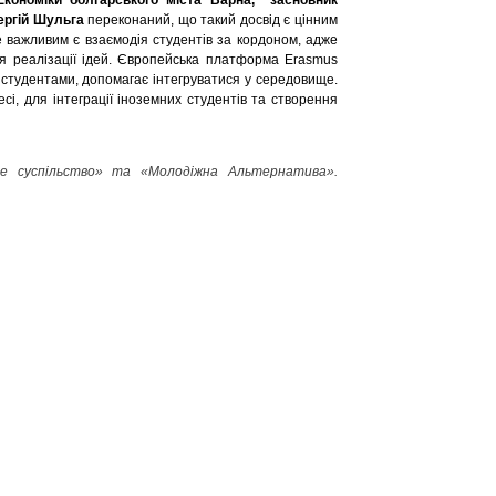
Сергій Шульга
переконаний, що такий досвід є цінним
е важливим є взаємодія студентів за кордоном, адже
для реалізації ідей. Європейська платформа Erasmus
 студентами, допомагає інтегруватися у середовище.
і, для інтеграції іноземних студентів та створення
те суспільство» та «Молодіжна Альтернатива».