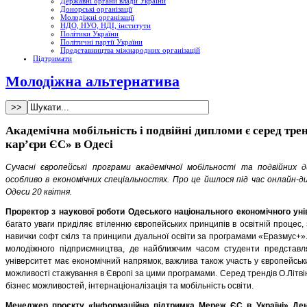
Державні органи влади України
Донорські організації
Молодіжні організації
НДО, НУО, НДІ, інститути
Політики України
Політичні партії України
Представництва міжнародних організацій
Підтримати
Молодіжна альтернатива
Академічна мобільність і подвійні дипломи є серед трен
кар’єри ЄС» в Одесі
Сучасні європейські програми академічної мобільності та подвійних 
особливо в економічних спеціальностях. Про це йшлося під час онлайн-ди
Одеси 20 квітня.
Проректор з наукової роботи Одеського національного економічного уні
багато уваги приділяє втіленню європейських принципів в освітній процес,
навички софт скілз та принципи дуальної освіти за програмами «Еразмус+».
молодіжного підприємництва, де найближчим часом студенти представля
університет має економічний напрямок, важлива також участь у європейськ
можливості стажування в Європі за цими програмами. Серед трендів О.Літві
бізнес можливостей, інтернаціоналізація та мобільність освіти.
Менеджер проєкту «Інформаційна підтримка Мереж ЄС в Україні» Ден