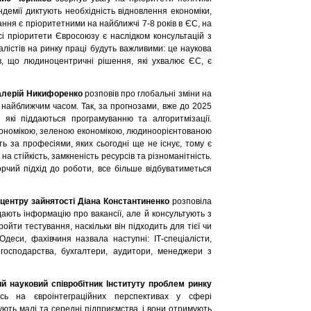
демії диктують необхідність відновлення економіки,
ння є пріоритетними на найближчі 7-8 років в ЄС, на
сі пріоритети Євросоюзу є наслідком консультацій з
іалістів на ринку праці будуть важливими: це наукова
ив, що людиноцентричні рішення, які ухвалює ЄС, є
алерій Никифоренко
розповів про глобальні зміни на
е найближчим часом. Так, за прогнозами, вже до 2025
 які піддаються програмуванню та алгоритмізації.
економікою, зеленою економікою, людиноорієнтованою
 за професіями, яких сьогодні ще не існує, тому є
 стійкість, замкненість ресурсів та різноманітність.
рчий підхід до роботи, все більше відбуватиметься
 центру зайнятості Діана Константиненко
розповіла
адають інформацію про вакансії, але й консультують з
ти тестування, наскільки він підходить для тієї чи
деси, фахівчиня назвала наступні: ІТ-спеціалісти,
 господарства, бухгалтери, аудитори, менеджери з
 науковий співробітник Інституту проблем ринку
ь на євроінтеграційних перспективах у сфері
ують малі та середні підприємства, і вони отримують