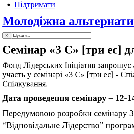
Підтримати
Молодіжна альтернати
Семінар «3 С» [три ес] 
Фонд Лідерських Ініціатив запрошує
участь у семінарі «3 С» [три ес] - Сп
Спілкування.
Дата проведення семінару – 12-1
Передумовою розробки семінару 3
“Відповідальне Лідерство” програ