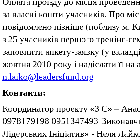
Оплата проїзду до місця проведенн
за власні кошти учасників. Про мі
повідомлено пізніше (поблизу м. К
з 25 учасників першого тренінг-се
заповнити анкету-заявку (у вкладці
жовтня 2010 року і надіслати її на 
n.laiko@leadersfund.org
Контакти:
Координатор проекту «З С» – Анаст
0978179198 0951347493 Виконавч
Лідерських Ініціатив» - Неля Лайк