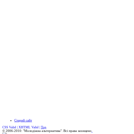
Старий сайт
CSS Valid |
XHTML Valid |
Top
© 2006-2010: "Молодіжна альтернатива". Всі права захищено
.