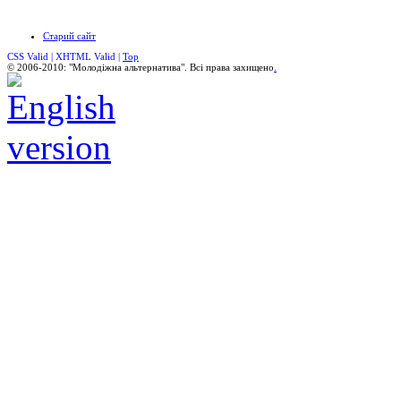
Старий сайт
CSS Valid |
XHTML Valid |
Top
© 2006-2010: "Молодіжна альтернатива". Всі права захищено
.