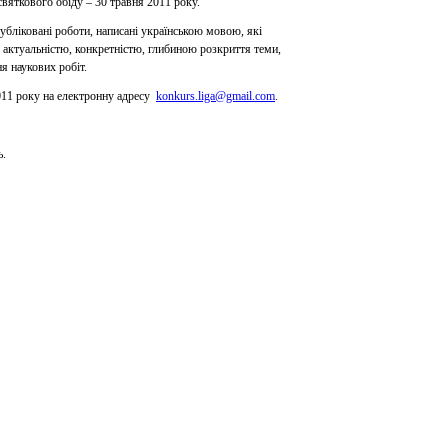
вяткового обіду – 30 травня 2011 року.
убліковані роботи, написані українською мовою, які
я актуальністю, конкретністю, глибиною розкриття теми,
я наукових робіт.
011 року на електронну адресу
konkurs.liga@gmail.com
.
ь.