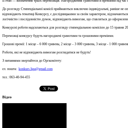
II етап — визначення трьох переможців. Нагородження грамотами й преміями під час с
До розгляду Стипендіальної комісії приймаються виключно індивідуальні, раніше не оп
відповідають тематиці Конкурсу, є дослідницькими за своїм характером, відзначаютьс
логічністю і послідовністю думок, відповідають вимогам, що ставляться до оформленн
Конкурсні роботи надсилаються для розгляду стипендіальною комісією до 15 травня 2
Переможці конкурсу будуть нагороджені грамотами та грошовими преміями.
Грошові премії: 1 місце – 6 000 гривень; 2 місце – 3 000 гривень; 3 місце - 1 000 гривен
Роботи, які не відповідають вимогам розглядатися не будуть!
З питаннями звертайтеся до Оргкомітету:
ел. пошта:
konkurs.liga@gmail.com
тел.: 063-40-94-455
Відео