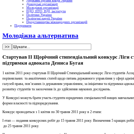
Державні органи влади України
Донорські організації
Молодіжні організації
НДО, НУО, НДІ, інститути
Політики України
Політичні партії України
Представництва міжнародних організацій
Підтримати
Молодіжна альтернатива
Стартував ІІ Щорічний стипендіальний конкурс Ліги ст
підтримки адвоката Дениса Бугая
1 квітня 2011 року стартував II Щорічний Стипендіальний конкурс Ліги студентів Асоц
порівняльних та аналітичних статей щодо питань державного управління у сфері адміні
галузей права, пов’язаних із державним управлінням, за ініціативи та підтримки адво
розвитку студентів та заохочення їх до здійснення наукових досліджень.
У Конкурсі можуть брати участь студенти юридичних спеціальностей вищих навчальних з
форми власності та підпорядкування.
Конкурс проводиться з 1 квітня по 30 травня 2011 року в 2 етапи:
I етап — подання конкурсних робіт до 15 травня 2011 року. Визначення 5 кращих робіт
до 25 травня 2011 року.