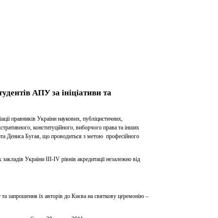
удентів АПУ за ініціативи та
іації правників України наукових, публіцистичних,
стративного, конституційного, виборчого права та інших
ката Дениса Бугая, що проводиться з метою професійного
акладів України ІІІ-ІV рівнів акредитації незалежно від
 та запрошення їх авторів до Києва на святкову церемонію –