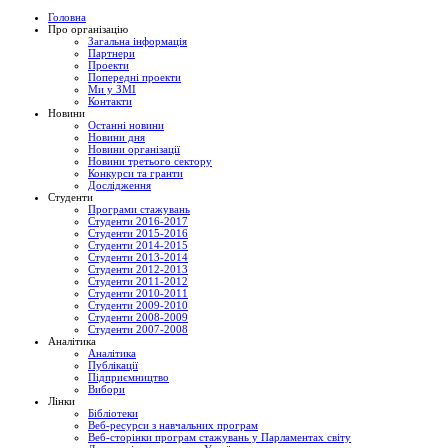
Головна
Про організацію
Загальна інформація
Партнери
Проекти
Попередні проекти
Ми у ЗМІ
Контакти
Новини
Останні новини
Новини дня
Новини організації
Новини третього сектору
Конкурси та гранти
Дослідження
Студенти
Програми стажувань
Студенти 2016-2017
Студенти 2015-2016
Студенти 2014-2015
Студенти 2013-2014
Студенти 2012-2013
Студенти 2011-2012
Студенти 2010-2011
Студенти 2009-2010
Студенти 2008-2009
Студенти 2007-2008
Аналітика
Аналітика
Публікації
Підприємництво
Вибори
Лінки
Бібліотеки
Веб-ресурси з навчальних програм
Веб-сторінки програм стажувань у Парламентах світу