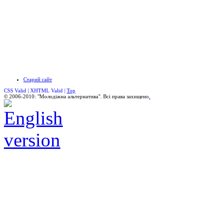
Старий сайт
CSS Valid |
XHTML Valid |
Top
© 2006-2010: "Молодіжна альтернатива". Всі права захищено
.