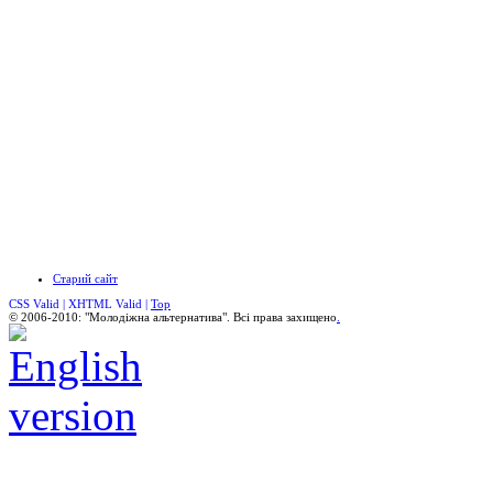
Старий сайт
CSS Valid |
XHTML Valid |
Top
© 2006-2010: "Молодіжна альтернатива". Всі права захищено
.