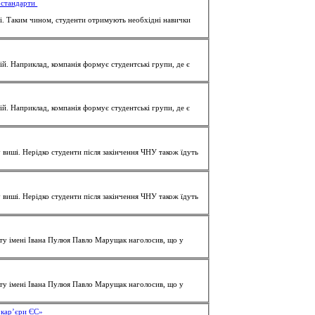
ростандарти
ді. Таким чином,
студенти
отримують необхідні навички
ній. Наприклад, компанія формує студентські групи, де є
ній. Наприклад, компанія формує студентські групи, де є
у виші. Нерідко
студенти
після закінчення ЧНУ також їдуть
у виші. Нерідко
студенти
після закінчення ЧНУ також їдуть
ету імені Івана Пулюя Павло Марущак наголосив, що у
ету імені Івана Пулюя Павло Марущак наголосив, що у
ь кар’єри ЄС»