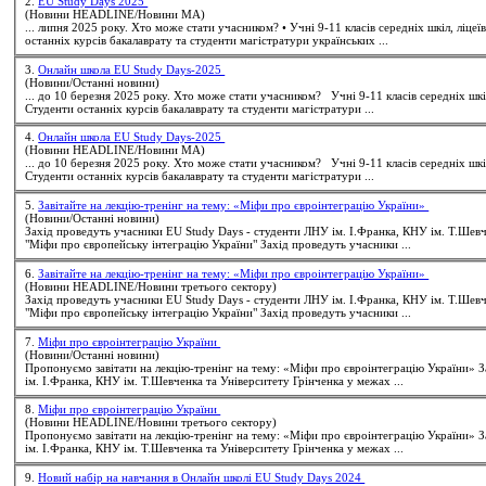
2.
EU Study Days 2025
(Новини HEADLINE/Новини МА)
останніх курсів бакалаврату та
студенти
магістратури українських ...
3.
Онлайн школа EU Study Days-2025
(Новини/Останні новини)
... до 10 березня 2025 року. Хто може стати учасни
Студенти
останніх курсів бакалаврату та
студенти
магістратури ...
4.
Онлайн школа EU Study Days-2025
(Новини HEADLINE/Новини МА)
... до 10 березня 2025 року. Хто може стати учасни
Студенти
останніх курсів бакалаврату та
студенти
магістратури ...
5.
Завітайте на лекцію-тренінг на тему: «Міфи про євроінтеграцію України»
(Новини/Останні новини)
Захід проведуть учасники EU Study Days -
студенти
ЛНУ ім. І.Франка, КНУ ім. Т.Шевч
"Міфи про європейську інтеграцію України" Захід проведуть учасники ...
6.
Завітайте на лекцію-тренінг на тему: «Міфи про євроінтеграцію України»
(Новини HEADLINE/Новини третього сектору)
Захід проведуть учасники EU Study Days -
студенти
ЛНУ ім. І.Франка, КНУ ім. Т.Шевч
"Міфи про європейську інтеграцію України" Захід проведуть учасники ...
7.
Міфи про євроінтеграцію України
(Новини/Останні новини)
Пропонуємо завітати на лекцію-тренінг на тему: «Міфи про євроінтеграцію України» 
ім. І.Франка, КНУ ім. Т.Шевченка та Університету Грінченка у межах ...
8.
Міфи про євроінтеграцію України
(Новини HEADLINE/Новини третього сектору)
Пропонуємо завітати на лекцію-тренінг на тему: «Міфи про євроінтеграцію України» 
ім. І.Франка, КНУ ім. Т.Шевченка та Університету Грінченка у межах ...
9.
Новий набір на навчання в Онлайн школі EU Study Days 2024