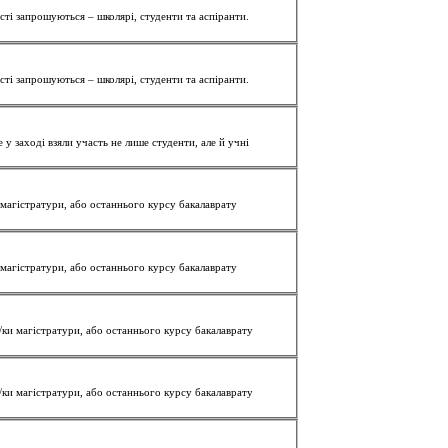
в. Хто може стати учасником або учасницею Онлайн школи? До участі запрошуються – школярі,
студенти
та аспіранти.
в. Хто може стати учасником або учасницею Онлайн школи? До участі запрошуються – школярі,
студенти
та аспіранти.
а EU Study Days (Єврошколи). Цьогоріч вперше у заході взяли участь не лише
студенти
, але й учні
магістратури, або останнього курсу бакалаврату
магістратури, або останнього курсу бакалаврату
/ки магістратури, або останнього курсу бакалаврату
/ки магістратури, або останнього курсу бакалаврату