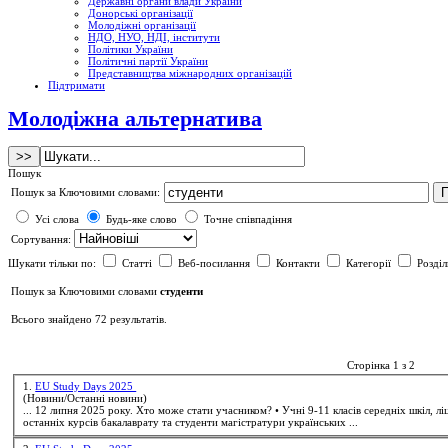
Державні органи влади України
Донорські організації
Молодіжні організації
НДО, НУО, НДІ, інститути
Політики України
Політичні партії України
Представництва міжнародних організацій
Підтримати
Молодіжна альтернатива
Пошук
Пошук за Ключовими словами:
Усі слова
Будь-яке слово
Точне співпадіння
Сортування:
Шукати тільки по:
Статті
Веб-посилання
Контакти
Категорії
Розді
Пошук за Ключовими словами
студенти
Всього знайдено 72 результатів.
Сторінка 1 з 2
1.
EU Study Days 2025
(Новини/Останні новини)
останніх курсів бакалаврату та
студенти
магістратури українських ...