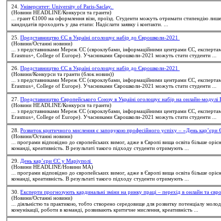
24.
Університет: University of Paris-Saclay.
(Новини HEADLINE/Конкурси та гранти)
... грант €1000 на оформлення візи, проїзд.
Студенти
можуть отримати стипендію лише післ
кандидатів проходить у два етапи: Надіслати заявку і контакти. ...
25.
Представництво ЄС в Україні оголошує набір до Єврошколи-2021
(Новини/Останні новини)
... з представниками Мереж ЄС (євроклубами, інформаційними центрами ЄС, експерта
Erasmus+, College of Europe). Учасниками Єврошколи-2021 можуть стати
студенти
...
26.
Представництво ЄС в Україні оголошує набір до Єврошколи-2021
(Новини/Конкурси та гранти (блок новин))
... з представниками Мереж ЄС (євроклубами, інформаційними центрами ЄС, експерта
Erasmus+, College of Europe). Учасниками Єврошколи-2021 можуть стати
студенти
...
27.
Представництво Європейського Союзу в Україні оголошує набір на онлайн-модулі 
(Новини HEADLINE/Конкурси та гранти)
... з представниками Мереж ЄС (євроклубами, інформаційними центрами ЄС, експерта
Erasmus+, College of Europe). Учасниками Єврошколи-2021 можуть стати
студенти
...
28.
Розвиток критичного мислення є запорукою професійного успіху – «День кар’єри
(Новини/Останні новини)
... програми відповідно до європейських вимог, адже в Європі вища освіта більше орієн
команді, креативність. В результаті такого підходу
студенти
отримують ...
29.
День кар’єри ЄС у Маріуполі
(Новини HEADLINE/Новини МА)
... програми відповідно до європейських вимог, адже в Європі вища освіта більше орієн
команді, креативність. В результаті такого підходу
студенти
отримують ...
30.
Експерти прогнозують кардинальні зміни на ринку праці – перехід в онлайн та єв
(Новини/Останні новини)
... діяльністю та практикою, тобто створено середовище для розвитку потенціалу моло
комунікації, роботи в команді, розвивають критичне мислення, креативність ...