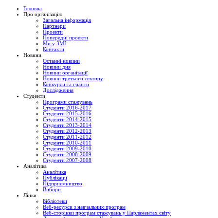
Головна
Про організацію
Загальна інформація
Партнери
Проекти
Попередні проекти
Ми у ЗМІ
Контакти
Новини
Останні новини
Новини дня
Новини організації
Новини третього сектору
Конкурси та гранти
Дослідження
Студенти
Програми стажувань
Студенти 2016-2017
Студенти 2015-2016
Студенти 2014-2015
Студенти 2013-2014
Студенти 2012-2013
Студенти 2011-2012
Студенти 2010-2011
Студенти 2009-2010
Студенти 2008-2009
Студенти 2007-2008
Аналітика
Аналітика
Публікації
Підприємництво
Вибори
Лінки
Бібліотеки
Веб-ресурси з навчальних програм
Веб-сторінки програм стажувань у Парламентах світу