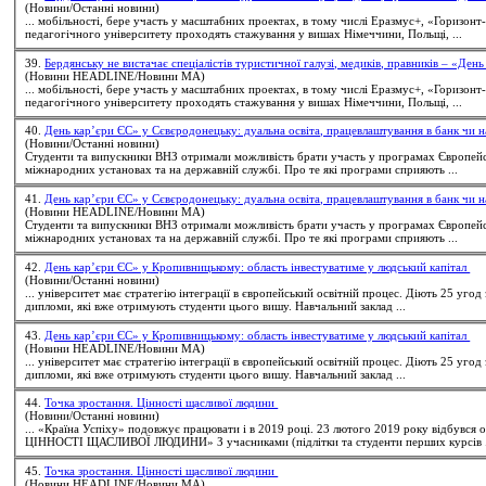
(Новини/Останні новини)
... мобільності, бере участь у масштабних проектах, в тому числі Еразмус+, «Горизонт
педагогічного університету проходять стажування у вишах Німеччини, Польщі, ...
39.
Бердянську не вистачає спеціалістів туристичної галузі, медиків, правників – «Ден
(Новини HEADLINE/Новини МА)
... мобільності, бере участь у масштабних проектах, в тому числі Еразмус+, «Горизонт
педагогічного університету проходять стажування у вишах Німеччини, Польщі, ...
40.
День кар’єри ЄС» у Сєвєродонецьку: дуальна освіта, працевлаштування в банк чи
(Новини/Останні новини)
Студенти
та випускники ВНЗ отримали можливість брати участь у програмах Європейс
міжнародних установах та на державній службі. Про те які програми сприяють ...
41.
День кар’єри ЄС» у Сєвєродонецьку: дуальна освіта, працевлаштування в банк чи
(Новини HEADLINE/Новини МА)
Студенти
та випускники ВНЗ отримали можливість брати участь у програмах Європейс
міжнародних установах та на державній службі. Про те які програми сприяють ...
42.
День кар’єри ЄС» у Кропивницькому: область інвестуватиме у людський капітал
(Новини/Останні новини)
... університет має стратегію інтеграції в європейський освітній процес. Діють 25 угод
дипломи, які вже отримують
студенти
цього вишу. Навчальний заклад ...
43.
День кар’єри ЄС» у Кропивницькому: область інвестуватиме у людський капітал
(Новини HEADLINE/Новини МА)
... університет має стратегію інтеграції в європейський освітній процес. Діють 25 угод
дипломи, які вже отримують
студенти
цього вишу. Навчальний заклад ...
44.
Точка зростання. Цінності щасливої людини
(Новини/Останні новини)
... «Країна Успіху» подовжує працювати і в 2019 році. 23 лютого 2019 року відбу
ЦІННОСТІ ЩАСЛИВОЇ ЛЮДИНИ» З учасниками (підлітки та
студенти
перших курсів .
45.
Точка зростання. Цінності щасливої людини
(Новини HEADLINE/Новини МА)