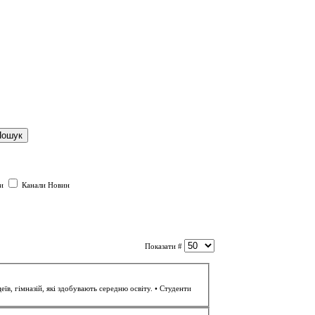
Пошук
ли
Канали Новин
Показати #
... 12 липня 2025 року. Хто може стати учасником? • Учні 9-11 класів середніх шкіл, ліцеїв, гімназій, які здобувають середню освіту. •
Студенти