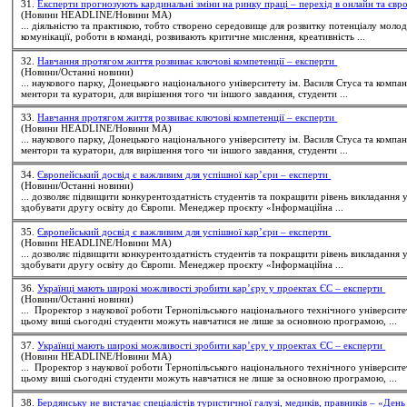
31.
Експерти прогнозують кардинальні зміни на ринку праці – перехід в онлайн та єв
(Новини HEADLINE/Новини МА)
... діяльністю та практикою, тобто створено середовище для розвитку потенціалу моло
комунікації, роботи в команді, розвивають критичне мислення, креативність ...
32.
Навчання протягом життя розвиває ключові компетенції – експерти
(Новини/Останні новини)
... наукового парку, Донецького національного університету ім. Василя Стуса та компа
ментори та куратори, для вирішення того чи іншого завдання,
студенти
...
33.
Навчання протягом життя розвиває ключові компетенції – експерти
(Новини HEADLINE/Новини МА)
... наукового парку, Донецького національного університету ім. Василя Стуса та компа
ментори та куратори, для вирішення того чи іншого завдання,
студенти
...
34.
Європейський досвід є важливим для успішної кар’єри – експерти
(Новини/Останні новини)
... дозволяє підвищити конкурентоздатність студентів та покращити рівень викладання 
здобувати другу освіту до Європи. Менеджер проєкту «Інформаційна ...
35.
Європейський досвід є важливим для успішної кар’єри – експерти
(Новини HEADLINE/Новини МА)
... дозволяє підвищити конкурентоздатність студентів та покращити рівень викладання 
здобувати другу освіту до Європи. Менеджер проєкту «Інформаційна ...
36.
Українці мають широкі можливості зробити кар’єру у проектах ЄС – експерти
(Новини/Останні новини)
... Проректор з наукової роботи Тернопільського національного технічного університ
цьому виші сьогодні
студенти
можуть навчатися не лише за основною програмою, ...
37.
Українці мають широкі можливості зробити кар’єру у проектах ЄС – експерти
(Новини HEADLINE/Новини МА)
... Проректор з наукової роботи Тернопільського національного технічного університ
цьому виші сьогодні
студенти
можуть навчатися не лише за основною програмою, ...
38.
Бердянську не вистачає спеціалістів туристичної галузі, медиків, правників – «Ден