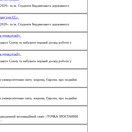
-2020» та ін.
Студенти
Бердянського державного
ь кар’єри ЄС»
-2020» та ін.
Студенти
Бердянського державного
 на держслужбу
ького Союзу та набувати перший досвід роботи у
 на держслужбу
ького Союзу та набувати перший досвід роботи у
 з університетами світу, зокрема, Європи, про подвійні
 з університетами світу, зокрема, Європи, про подвійні
вся одноденний мотиваційний саміт «ТОЧКА ЗРОСТАННЯ.
..