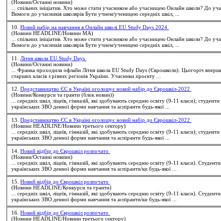
(Новини/Останні новини)
... спільних ініціати
Вимоги до учасників школярів Бути учнем/ученицею середніх шкіл, ...
10.
Новий набір на навчання в Онлайн школі EU Study Days 2024
(Новини HEADLINE/Новини МА)
... спільних ініціати
Вимоги до учасників школярів Бути учнем/ученицею середніх шкіл, ...
11.
Літня школа EU Study Days
(Новини/Останні новини)
... Франка проходила офлайн Літня школ
старших класів з різних регіонів України. Учасники проєкту ...
12.
Представництво ЄC в Україні оголошує новий набір до Єврошкіл-2022
(Новини/Конкурси та гранти (блок новин))
... середніх шкіл, ліцеїв, гімназій, які здобувають середню освіту (9-11 класи);
студенти
українських ЗВО денної форми навчання та аспіранти будь-якої ...
13.
Представництво ЄC в Україні оголошує новий набір до Єврошкіл-2022
(Новини HEADLINE/Новини третього сектору)
... середніх шкіл, ліцеїв, гімназій, які здобувають середню освіту (9-11 класи);
студенти
українських ЗВО денної форми навчання та аспіранти будь-якої ...
14.
Новий відбір до Єврошкіл розпочато
(Новини/Останні новини)
... середніх шкіл, ліцеїв, гімназій, які здобувають середню освіту (9-11 класи).
Студенти
українських ЗВО денної форми навчання та аспіранти/ки будь-якої ...
15.
Новий відбір до Єврошкіл розпочато
(Новини HEADLINE/Конкурси та гранти)
... середніх шкіл, ліцеїв, гімназій, які здобувають середню освіту (9-11 класи).
Студенти
українських ЗВО денної форми навчання та аспіранти/ки будь-якої ...
16.
Новий відбір до Єврошкіл розпочато
(Новини HEADLINE/Новини третього сектору)