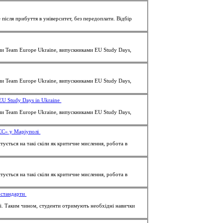
я прибуття в університет, без передоплати. Відбір
ми Team Europe Ukraine, випускниками EU Study Days,
ми Team Europe Ukraine, випускниками EU Study Days,
EU Study Days in Ukraine
ми Team Europe Ukraine, випускниками EU Study Days,
 ЄС» у Маріуполі
тується на такі скіли як критичне мислення, робота в
тується на такі скіли як критичне мислення, робота в
ростандарти
ді. Таким чином,
студенти
отримують необхідні навички