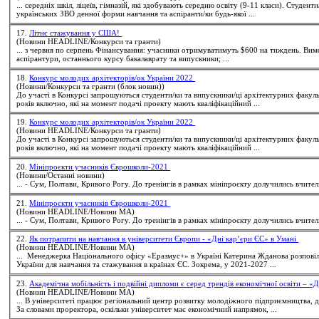
... середніх шкіл, ліцеїв, гімназій, які здобувають середню освіту (9-11 класи).
Студенти
українських ЗВО денної форми навчання та аспіранти/ки будь-якої ...
17.
Літнє стажування у США!
(Новини HEADLINE/Конкурси та гранти)
аспірантури, останнього курсу бакалаврату та випускники; ...
18.
Конкурс молодих архітекторів/ок України 2022
(Новини/Конкурси та гранти (блок новин))
До участі в Конкурсі запрошуються
студенти
/ки та випускники/ці архітектурних факул
років включно, які на момент подачі проекту мають кваліфікаційний ...
19.
Конкурс молодих архітекторів/ок України 2022
(Новини HEADLINE/Конкурси та гранти)
До участі в Конкурсі запрошуються
студенти
/ки та випускники/ці архітектурних факул
років включно, які на момент подачі проекту мають кваліфікаційний ...
20.
Мініпроєкти учасників Єврошколи-2021
(Новини/Останні новини)
... - Сум, Полтави, Кривого Рогу. До тренінгів в рамках мініпроєкту долучились вчителі
21.
Мініпроєкти учасників Єврошколи-2021
(Новини HEADLINE/Новини МА)
... - Сум, Полтави, Кривого Рогу. До тренінгів в рамках мініпроєкту долучились вчителі
22.
Як потрапити на навчання в університети Європи - «Дні кар’єри ЄС» в Умані
(Новини HEADLINE/Новини МА)
... Менеджерка Національного офісу «Еразмус+» в Україні Катерина Жданова розпов
України для навчання та стажування в країнах ЄС. Зокрема, у 2021-2027 ...
23.
Академічна мобільність і подвійні дипломи є серед трендів економічної освіти – «
(Новини HEADLINE/Новини МА)
... В університеті працює регіональний центр розвитку молодіжного підприємництва,
За словами проректора, оскільки університет має економічний напрямок, ...