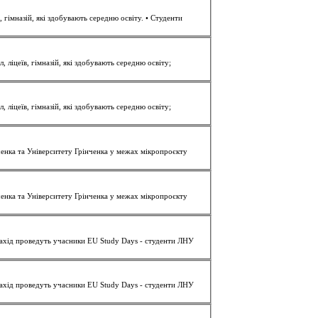
... липня 2025 року. Хто може стати учасником? • Учні 9-11 класів середніх шкіл, ліцеїв, гімназій, які здобувають середню освіту. •
Студенти
ком? Учні 9-11 класів середніх шкіл, ліцеїв, гімназій, які здобувають середню освіту;
ком? Учні 9-11 класів середніх шкіл, ліцеїв, гімназій, які здобувають середню освіту;
енка та Університету Грінченка у межах мікропроєкту
енка та Університету Грінченка у межах мікропроєкту
Захід проведуть учасники EU Study Days -
студенти
ЛНУ
Захід проведуть учасники EU Study Days -
студенти
ЛНУ