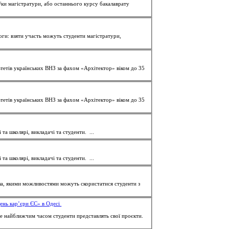
/ки магістратури, або останнього курсу бакалаврату
... з червня по серпень Фінансування: учасники отримуватимуть $600 на тиждень. Вимоги: взяти участь можуть
студенти
магістратури,
ьтетів українських ВНЗ за фахом «Архітектор» віком до 35
ьтетів українських ВНЗ за фахом «Архітектор» віком до 35
 та школярі, викладачі та
студенти
. ...
 та школярі, викладачі та
студенти
. ...
іла, якими можливостями можуть скористатися
студенти
з
День кар’єри ЄС» в Одесі
 де найближчим часом
студенти
представлять свої проєкти.